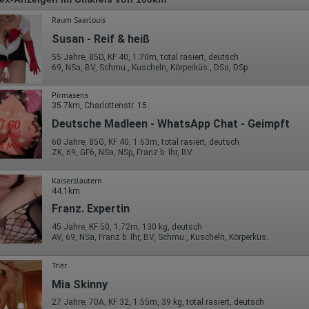
Raum Saarlouis
Susan - Reif & heiß
55 Jahre, 85D, KF 40, 1.70m, total rasiert, deutsch
69, NSa, BV, Schmu., Kuscheln, Körperküs., DSa, DSp
Pirmasens
35.7km, Charlottenstr. 15
Deutsche Madleen - WhatsApp Chat - Geimpft
60 Jahre, 85G, KF 40, 1.63m, total rasiert, deutsch
ZK, 69, GF6, NSa, NSp, Franz b. Ihr, BV
Kaiserslautern
44.1km
Franz. Expertin
45 Jahre, KF 50, 1.72m, 130 kg, deutsch
AV, 69, NSa, Franz b. Ihr, BV, Schmu., Kuscheln, Körperküs.
Trier
Mia Skinny
27 Jahre, 70A, KF 32, 1.55m, 39 kg, total rasiert, deutsch