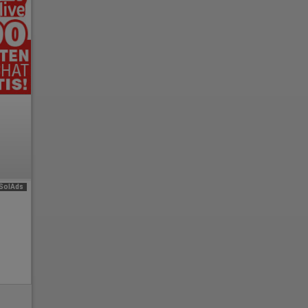
e
SolAds
n