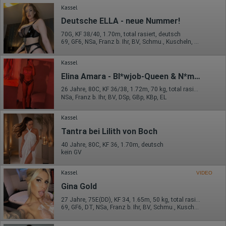
Kassel
Deutsche ELLA - neue Nummer!
70G, KF 38/40, 1.70m, total rasiert, deutsch
69, GF6, NSa, Franz b. Ihr, BV, Schmu., Kuscheln, Körperküs.
Kassel
Elina Amara - Bl*wjob-Queen & N*mph*man*n
26 Jahre, 80C, KF 36/38, 1.72m, 70 kg, total rasiert, deutsch
NSa, Franz b. Ihr, BV, DSp, GBp, KBp, EL
Kassel
Tantra bei Lilith von Boch
40 Jahre, 80C, KF 36, 1.70m, deutsch
kein GV
Kassel
VIDEO
Gina Gold
27 Jahre, 75E(DD), KF 34, 1.65m, 50 kg, total rasiert, deutsch
69, GF6, DT, NSa, Franz b. Ihr, BV, Schmu., Kuscheln