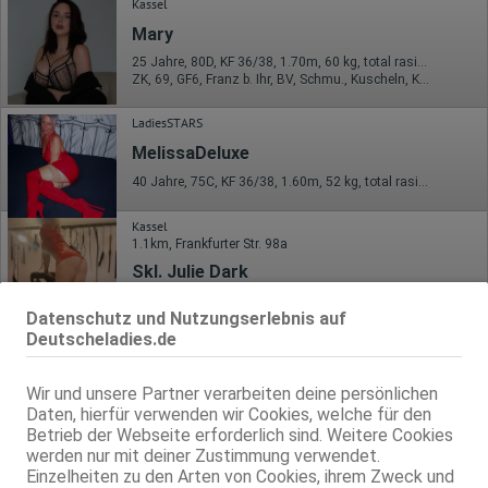
Kassel
Mary
25 Jahre, 80D, KF 36/38, 1.70m, 60 kg, total rasiert, westeuropäisch
ZK, 69, GF6, Franz b. Ihr, BV, Schmu., Kuscheln, Körperküs.
LadiesSTARS
MelissaDeluxe
40 Jahre, 75C, KF 36/38, 1.60m, 52 kg, total rasiert, deutsch
Kassel
1.1km, Frankfurter Str. 98a
Skl. Julie Dark
80B, KF 38/40, 1.68m, total rasiert, deutsch
Datenschutz und Nutzungserlebnis auf
69, DT, NSa, NSp, devot, MMF, DSa
Deutscheladies.de
Wir und unsere Partner verarbeiten deine persönlichen
Daten, hierfür verwenden wir Cookies, welche für den
Betrieb der Webseite erforderlich sind. Weitere Cookies
werden nur mit deiner Zustimmung verwendet.
Einzelheiten zu den Arten von Cookies, ihrem Zweck und