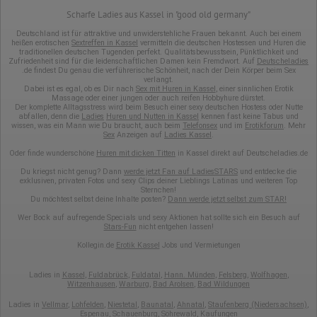
Hotjar Limited, Malta
Scharfe Ladies aus Kassel in "good old germany"
Erhobene Daten:
Deutschland ist für attraktive und unwiderstehliche Frauen bekannt. Auch bei einem
heißen erotischen
Sextreffen in Kassel
vermitteln die deutschen Hostessen und Huren die
Datum und Uhrzeit des Besuchs
traditionellen deutschen Tugenden perfekt. Qualitätsbewusstsein, Pünktlichkeit und
Zufriedenheit sind für die leidenschaftlichen Damen kein Fremdwort. Auf
Deutscheladies
Gerätetyp
.de findest Du genau die verführerische Schönheit, nach der Dein Körper beim Sex
Geografischer Standort
verlangt.
IP-Adresse
Dabei ist es egal, ob es Dir nach
Sex mit Huren in Kassel
, einer sinnlichen Erotik
Mausbewegungen
Massage oder einer jungen oder auch reifen Hobbyhure dürstet.
Der komplette Alltagsstress wird beim Besuch einer sexy deutschen Hostess oder Nutte
Besuchte Seiten
abfallen, denn die
Ladies
Huren und Nutten in Kassel
kennen fast keine Tabus und
Referrer URL
wissen, was ein Mann wie Du braucht, auch beim
Telefonsex
und im
Erotikforum
. Mehr
Bildschirmauflösung
Sex
Anzeigen auf
Ladies Kassel
.
Eindeutige Gerätekennung
Sprachinformationen
Oder finde wunderschöne
Huren mit dicken Titten
in Kassel direkt auf Deutscheladies.de
Gerätebestriebssystem
Du kriegst nicht genug? Dann
werde jetzt Fan auf LadiesSTARS
und entdecke die
Browser-Typ
exklusiven, privaten Fotos und sexy Clips deiner Lieblings Latinas und weiteren Top
Klicks
Sternchen!
Domain-Name
Du möchtest selbst deine Inhalte posten?
Dann werde jetzt selbst zum STAR!
Eindeutige Benutzerkennung
Wer Bock auf aufregende Specials und sexy Aktionen hat sollte sich ein Besuch auf
Antworten auf Umfragen
Stars-Fun
nicht entgehen lassen!
Ort der Verarbeitung:
Kollegin.de
Erotik Kassel
Jobs und Vermietungen
Europäische Union
Rechtliche Grundlage der Verarbeitung
Ladies in
Kassel
,
Fuldabrück
,
Fuldatal
,
Hann. Münden
,
Felsberg
,
Wolfhagen
,
Witzenhausen
,
Warburg
,
Bad Arolsen
,
Bad Wildungen
Art. 6 Abs. 1 S. 1 lit. a DSGVO
Ladies in
Vellmar
,
Lohfelden
,
Niestetal
,
Baunatal
,
Ahnatal
,
Staufenberg (Niedersachsen)
,
Espenau
,
Schauenburg
,
Söhrewald
,
Kaufungen