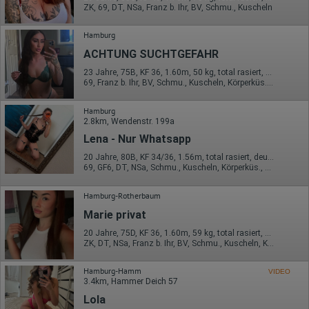
Hotjar
ZK, 69, DT, NSa, Franz b. Ihr, BV, Schmu., Kuscheln
Wir nutzen Hotjar als Webanalysedient. Es wird verwendet, um
Daten über das Benutzerverhalten zu sammeln. Hotjar kann
Hamburg
auch im Rahmen von Umfragen und Feedbackfunktionen, die
ACHTUNG SUCHTGEFAHR
auf unserer Website eingebunden sind, von Ihnen bereitgestellte
Informationen verarbeiten.
23 Jahre, 75B, KF 36, 1.60m, 50 kg, total rasiert, deutsch
69, Franz b. Ihr, BV, Schmu., Kuscheln, Körperküs., AV b. Ihm, Mast.
Herausgeber:
Hotjar Limited, Malta
Hamburg
Erhobene Daten:
2.8km, Wendenstr. 199a
Lena - Nur Whatsapp
Datum und Uhrzeit des Besuchs
Gerätetyp
20 Jahre, 80B, KF 34/36, 1.56m, total rasiert, deutsch
Geografischer Standort
69, GF6, DT, NSa, Schmu., Kuscheln, Körperküs., DSp
IP-Adresse
Mausbewegungen
Besuchte Seiten
Hamburg-Rotherbaum
Referrer URL
Marie privat
Bildschirmauflösung
Eindeutige Gerätekennung
20 Jahre, 75D, KF 36, 1.60m, 59 kg, total rasiert, deutsch
Sprachinformationen
ZK, DT, NSa, Franz b. Ihr, BV, Schmu., Kuscheln, Körperküs.
Gerätebestriebssystem
Browser-Typ
Hamburg-Hamm
Klicks
VIDEO
3.4km, Hammer Deich 57
Domain-Name
Eindeutige Benutzerkennung
Lola
Antworten auf Umfragen