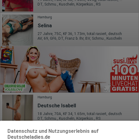
DT, Schmu., Kuscheln, Körperküs., RS
Hamburg
Selina
27 Jahre, 75C, KF 36, 1.73m, total rasiert, deutsch
AV, 69, GF6, DT, Franz b. Ihr, BV, Schmu., Kuscheln
Hamburg
Deutsche Isabell
18 Jahre, 70A, KF 34, 1.65m, total rasiert, deutsch
DT, Schmu., Kuscheln, Körperküs., RS
Datenschutz und Nutzungserlebnis auf
Hamburg
Deutscheladies.de