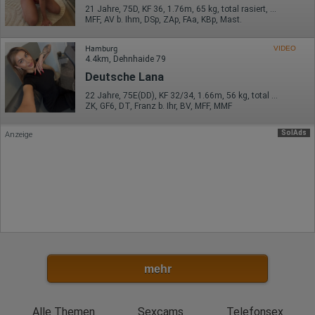
21 Jahre, 75D, KF 36, 1.76m, 65 kg, total rasiert, deutsch
Ort der Verarbeitung:
MFF, AV b. Ihm, DSp, ZAp, FAa, KBp, Mast.
Europäische Union
Hamburg
VIDEO
Rechtliche Grundlage der Verarbeitung
4.4km, Dehnhaide 79
Art. 6 Abs. 1 S. 1 lit. a DSGVO
Deutsche Lana
22 Jahre, 75E(DD), KF 32/34, 1.66m, 56 kg, total rasiert, deutsch
ZK, GF6, DT, Franz b. Ihr, BV, MFF, MMF
SolAds
Anzeige
mehr
Alle Themen
Sexcams
Telefonsex