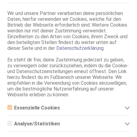
Lola deutsch
21 Jahre, 70C, 1.60m, 48 kg, total rasiert, deutsch
Wir und unsere Partner verarbeiten deine persönlichen
AV, 69, GF6
Daten, hierfür verwenden wir Cookies, welche für den
Betrieb der Webseite erforderlich sind. Weitere Cookies
Hamburg
werden nur mit deiner Zustimmung verwendet.
Melli - Deutsches Model 90-60-90
Einzelheiten zu den Arten von Cookies, ihrem Zweck und
den beteiligten Stellen findest du weiter unten auf
19 Jahre, 75B, KF 34, 1.78m, total rasiert, deutsch
ZK, GF6, DT, NSa, MFF, Schmu., Kuscheln, Körperküs.
dieser Seite und in der
Datenschutzerklärung
.
Hamburg
Es steht dir frei, deine Zustimmung jederzeit zu geben,
zu verweigern oder zurückzuziehen, indem du die Cookie-
Deutsche Luna-Marie-KEIN WHATSAPP- Party möglich!!!
und Datenschutzeinstellungen erneut öffnest. Den Link
25 Jahre, 80B, KF 36, 1.76m, total rasiert, deutsch
hierzu findest du im Fußbereich unserer Webseite. Wir
AV, 69, DT, Franz b. Ihr, BV, MFF, Schmu., Kuscheln
empfehlen in die Verwendung von Cookies einzuwilligen,
um die bestmögliche Nutzererfahrung auf unserer
Hamburg-St. Pauli
Webseite erleben zu können.
Frederike
Essenzielle Cookies
21 Jahre, 75B, KF 36, 1.75m, 54 kg, total rasiert, deutsch
NSa, BV, MFF, Schmu., Kuscheln, Körperküs., AV b. Ihm, DSa
Essenzielle Cookies sind alle notwendigen Cookies, die für den
Betrieb der Webseite notwendig sind, indem Grundfunktionen
Analyse/Statistiken
ermöglicht werden. Die Webseite kann ohne diese Cookies nicht
Hamburg
richtig funktionieren.
Analyse- bzw. Statistikcookies sind Cookies, die der Analyse der
deutsche Lara
Webseiten-Nutzung und der Erstellung von anonymisierten