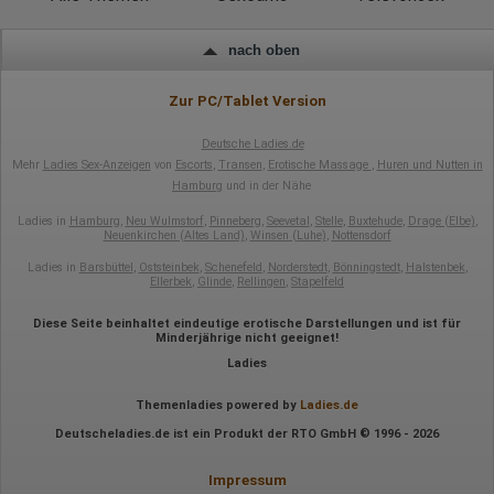
nach oben
Zur PC/Tablet Version
Deutsche Ladies.de
Mehr
Ladies Sex-Anzeigen
von
Escorts
,
Transen
,
Erotische Massage
,
Huren und Nutten in
Hamburg
und in der Nähe
Ladies in
Hamburg
,
Neu Wulmstorf
,
Pinneberg
,
Seevetal
,
Stelle
,
Buxtehude
,
Drage (Elbe)
,
Neuenkirchen (Altes Land)
,
Winsen (Luhe)
,
Nottensdorf
Ladies in
Barsbüttel
,
Oststeinbek
,
Schenefeld
,
Norderstedt
,
Bönningstedt
,
Halstenbek
,
Ellerbek
,
Glinde
,
Rellingen
,
Stapelfeld
Diese Seite beinhaltet eindeutige erotische Darstellungen und ist für
Minderjährige nicht geeignet!
Ladies
Themenladies powered by
Ladies.de
Deutscheladies.de ist ein Produkt der RTO GmbH © 1996 - 2026
Impressum