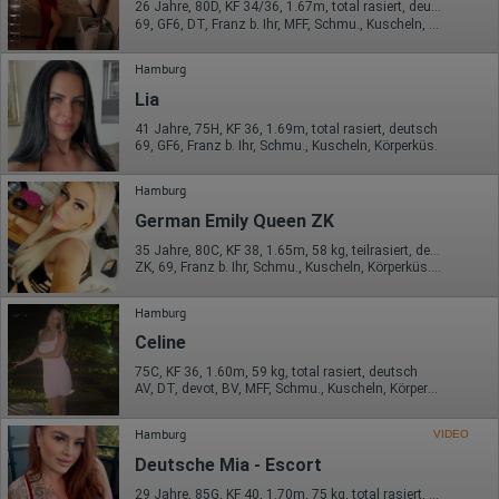
oder in anderen Vertragsstaaten des Abkommens über den
26 Jahre, 80D, KF 34/36, 1.67m, total rasiert, deutsch
69, GF6, DT, Franz b. Ihr, MFF, Schmu., Kuscheln, Körperküs.
Europäischen Wirtschaftsraum gekürzt, dies bedeutet, dass alle
Daten anonym erhoben werden. Nur in Ausnahmefällen wird die
volle IP-Adresse an einen Server von Google in den USA
Hamburg
übertragen und dort gekürzt. Die von dem Browser des Nutzers
übermittelte IP-Adresse wird nicht mit anderen Daten von Google
Lia
zusammengeführt.
41 Jahre, 75H, KF 36, 1.69m, total rasiert, deutsch
69, GF6, Franz b. Ihr, Schmu., Kuscheln, Körperküs.
Erhobene Informationen zum Besucherverhalten sind folgende:
Herkunft (Land und Stadt)
Hamburg
Sprache
Betriebssystem
German Emily Queen ZK
Gerät (PC, Tablet-PC oder Smartphone)
35 Jahre, 80C, KF 38, 1.65m, 58 kg, teilrasiert, deutsch
Browser und alle verwendeten Add-ons
ZK, 69, Franz b. Ihr, Schmu., Kuscheln, Körperküs., VE
Auflösung des Computers
Besucherquelle (Facebook, Suchmaschine oder
verweisende Webseite)
Hamburg
Welche Dateien wurden heruntergeladen?
Celine
Welche Videos angeschaut?
Wurden Werbebanner angeklickt?
75C, KF 36, 1.60m, 59 kg, total rasiert, deutsch
Wohin ging der Besucher? Klickte er auf weitere Seiten des
AV, DT, devot, BV, MFF, Schmu., Kuscheln, Körperküs.
Portals oder hat er sie komplett verlassen?
Wie lange blieb der Besucher?
Hamburg
VIDEO
Ort der Verarbeitung:
Deutsche Mia - Escort
Europäische Union & USA
29 Jahre, 85G, KF 40, 1.70m, 75 kg, total rasiert, deutsch