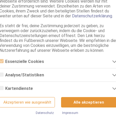
Webseite erforderlich sind. Weitere Cookies werden nur mit
dominant, kein GV, Franz b. Ihr
deiner Zustimmung verwendet. Einzelheiten zu den Arten von
Cookies, ihrem Zweck und den beteiligten Stellen findest du
weiter unten auf dieser Seite und in der
Datenschutzerklärung
.
Es steht dir frei, deine Zustimmung jederzeit zu geben, zu
verweigern oder zurückzuziehen, indem du die Cookie- und
Datenschutzeinstellungen erneut öffnest. Den Link hierzu
findest du im Fußbereich unserer Webseite. Wir empfehlen in die
Verwendung von Cookies einzuwilligen, um die bestmögliche
Nutzererfahrung auf unserer Webseite erleben zu können.
Essenzielle Cookies
Umkreis 30km
Essenzielle Cookies sind alle notwendigen Cookies, die für den Betrieb
der Webseite notwendig sind, indem Grundfunktionen ermöglicht
Analyse/Statistiken
werden. Die Webseite kann ohne diese Cookies nicht richtig
Alle Themen
Sexcams
Telefonsex
funktionieren.
Analyse- bzw. Statistikcookies sind Cookies, die der Analyse der
Webseiten-Nutzung und der Erstellung von anonymisierten
Kartendienste
Zugriffsstatistiken dienen. Sie helfen den Webseiten-Besitzern zu
nach oben
verstehen, wie Besucher mit Webseiten interagieren, indem
Google Maps
Informationen anonym gesammelt und gemeldet werden.
Akzeptieren wie ausgewählt
Alle akzeptieren
Zur PC/Tablet Version
Google Analytics
Wenn Sie Google Maps auf unserer Webseite nutzen, können
Informationen über Ihre Benutzung dieser Seite sowie Ihre IP-Adresse an
Deutsche Ladies.de
Datenschutz
Impressum
Wir nutzen Google Analytics, wodurch Drittanbieter-Cookies gesetzt
einen Server in den USA übertragen und auf diesem Server gespeichert