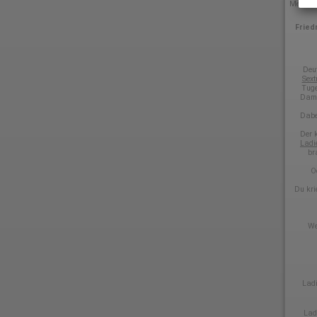
Mehr
La
Fried
Deut
Sext
Tuge
Dame
Dabei
Der 
Ladi
br
O
Du kri
We
Ladi
Lad