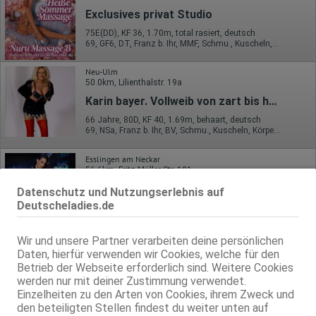
Exclusives privat Studio
75E(DD), KF 36, 1.70m, total rasiert, deutsch
69, GF6, DT, Franz b. Ihr, MMF, Schmu., Kuscheln, Körperküs.
Neu-Ulm
50.0km, Lilienthalstr. 19a
Karin bayer. Vollweib von zart bis h*rt
66 Jahre, 80D, KF 40, 1.69m, behaart, deutsch
69, NSa, Franz b. Ihr, BV, Schmu., Kuscheln, Körperküs., AV b. Ihm
Esslingen am Neckar
56.6km, Fritz-Müller-Str. 121
Lady Black Rose
Datenschutz und Nutzungserlebnis auf
TBZ
Deutscheladies.de
80C, KF 36, 1.65m, 50 kg, total rasiert, südländisch
dominant, kein GV
Wir und unsere Partner verarbeiten deine persönlichen
Daten, hierfür verwenden wir Cookies, welche für den
Esslingen am Neckar
Betrieb der Webseite erforderlich sind. Weitere Cookies
56.6km, Fritz-Müller-Str. 121
werden nur mit deiner Zustimmung verwendet.
Lady Tessa
Einzelheiten zu den Arten von Cookies, ihrem Zweck und
TBZ
den beteiligten Stellen findest du weiter unten auf
80D, KF 36, 1.68m, deutsch