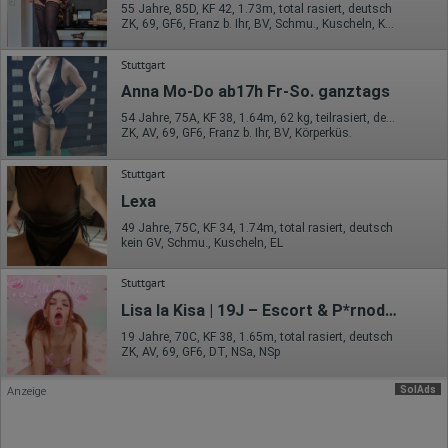
55 Jahre, 85D, KF 42, 1.73m, total rasiert, deutsch
Erhobene Daten:
ZK, 69, GF6, Franz b. Ihr, BV, Schmu., Kuscheln, Körperküs.
Datum und Uhrzeit des Besuchs
Stuttgart
Gerätetyp
Geografischer Standort
Anna Mo-Do ab17h Fr-So. ganztags
IP-Adresse
Mausbewegungen
54 Jahre, 75A, KF 38, 1.64m, 62 kg, teilrasiert, deutsch
Besuchte Seiten
ZK, AV, 69, GF6, Franz b. Ihr, BV, Körperküs.
Referrer URL
Bildschirmauflösung
Stuttgart
Eindeutige Gerätekennung
Sprachinformationen
Lexa
Gerätebestriebssystem
49 Jahre, 75C, KF 34, 1.74m, total rasiert, deutsch
Browser-Typ
kein GV, Schmu., Kuscheln, EL
Klicks
Domain-Name
Eindeutige Benutzerkennung
Stuttgart
Antworten auf Umfragen
Lisa la Kisa | 19J – Escort & P*rnodarstellerin
Ort der Verarbeitung:
19 Jahre, 70C, KF 38, 1.65m, total rasiert, deutsch
Europäische Union
ZK, AV, 69, GF6, DT, NSa, NSp
Rechtliche Grundlage der Verarbeitung
Art. 6 Abs. 1 S. 1 lit. a DSGVO
SolAds
Anzeige