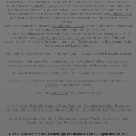
Deutschland ist für attraktive und unwiderstehliche Frauen bekannt. Auch bei einem
heißen erotischen
Sextreffen in Aalen
vermitteln die deutschen Hostessen und Huren die
traditionellen deutschen Tugenden perfekt. Qualitätsbewusstsein, Pünktlichkeit und
Zufriedenheit sind für die leidenschaftlichen Damen kein Fremdwort. Auf
Deutscheladies
.de findest Du genau die verführerische Schönheit, nach der Dein Körper beim Sex
verlangt.
Dabei ist es egal, ob es Dir nach
Sex mit Huren in Aalen
, einer sinnlichen Erotik Massage
oder einer jungen oder auch reifen Hobbyhure dürstet.
Der komplette Alltagsstress wird beim Besuch einer sexy deutschen Hostess oder Nutte
abfallen, denn die
Ladies
Huren und Nutten in Aalen
kennen fast keine Tabus und
wissen, was ein Mann wie Du braucht, auch beim
Telefonsex
und im
Erotikforum
. Mehr
Sex
Anzeigen auf
Ladies Aalen
.
Oder finde wunderschöne
Huren mit dicken Titten
in Aalen direkt auf Deutscheladies.de
Du kriegst nicht genug? Dann
werde jetzt Fan auf LadiesSTARS
und entdecke die
exklusiven, privaten Fotos und sexy Clips deiner Lieblings Latinas und weiteren Top
Sternchen!
Du möchtest selbst deine Inhalte posten?
Dann werde jetzt selbst zum STAR!
Wer Bock auf aufregende Specials und sexy Aktionen hat sollte sich ein Besuch auf
Stars-Fun
nicht entgehen lassen!
Kollegin.de
Erotik Aalen
Jobs und Vermietungen
Ladies in
Aalen
,
Heidenheim an der Brenz
,
Bopfingen
,
Schwäbisch Gmünd
,
Eislingen /
Fils
,
Geislingen an der Steige
,
Göppingen
,
Crailsheim
,
Schwäbisch Hall
,
Feuchtwangen
Ladies in
Oberkochen
,
Essingen
,
Hüttingen
,
Westhausen (Württemberg)
,
Abtsgmünd
,
Mögglingen
,
Heuchlingen
,
Königsbronn
,
Neuler
,
Lauchheim
Diese Seite beinhaltet eindeutige erotische Darstellungen und ist für