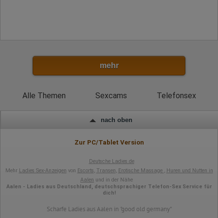
mehr
Alle Themen
Sexcams
Telefonsex
nach oben
Zur PC/Tablet Version
Deutsche Ladies.de
Mehr
Ladies Sex-Anzeigen
von
Escorts
,
Transen
,
Erotische Massage
,
Huren und Nutten in
Aalen
und in der Nähe
Aalen - Ladies aus Deutschland, deutschsprachiger Telefon-Sex Service für
dich!
Scharfe Ladies aus Aalen in "good old germany"