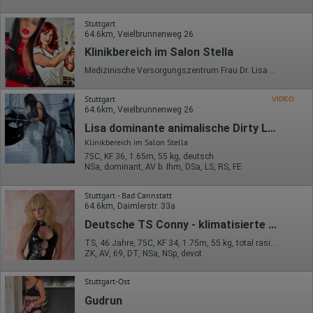
Herkunft (Land und Stadt)
Sprache
Stuttgart
Betriebssystem
64.6km, Veielbrunnenweg 26
Gerät (PC, Tablet-PC oder Smartphone)
Klinikbereich im Salon Stella
Browser und alle verwendeten Add-ons
Auflösung des Computers
Medizinische Versorgungszentrum Frau Dr. Lisa Ladiva Frau Dr. Katrin ausgezeichnete Ärztinnen die ihr Handwerk verstehen. Begebe dich in Ihre heilende Hände und genieße deine Genesung. Unsere ausgiebige Untersuchungsmethoden führe wir gewissenhaft und einfühlsam durch, doch mit reichlich sad. zügen. Das Therapiespektrum umfasst regelmassige Vorsorgeuntersuchungen, Notfallbehandlungen sowie Nachsorgeuntersuchungen. Therapiermaßnahmnen: Schwerpunkt: Op Simulierung Reizstr** Behandlungen E*akulationskontrolle Medizinische Rollenspiele Atemredukitionsmaßnahmen Rasur Fi*ting NS Behandlungen Ents*mung Peinliche Untersuchungen Harnröh*e/ D*lat*ren Kath*** B*ndagejacke Fe**elbett D*ld* S - xxxxl RS Bla*ensp*lung Klistir Double FF M*lkma***** Langzeittherapie möglich uvm. Öffnungszeiten: Montag bis Sonntag nach telefonischer Terminabsprache. Gerne auch zusammen mit meiner Assistentin zum !!! Special Preis !!! Eine unverbindliche Therapie Anfrage Medizinisches Versorgungszentrum Salon Stella Veielbrunnenweg 26 Tel.015205247904 Notfalltelefon Frau Dr. Lisa Ladiva 0162-6302021 Frau Dr. Katrin 0171-7720388 Auch Neulingspatienten sind herzlich willkommen!
Besucherquelle (Facebook, Suchmaschine oder
verweisende Webseite)
Stuttgart
Welche Dateien wurden heruntergeladen?
VIDEO
64.6km, Veielbrunnenweg 26
Welche Videos angeschaut?
Wurden Werbebanner angeklickt?
Lisa dominante animalische Dirty Lady
Wohin ging der Besucher? Klickte er auf weitere Seiten des
Klinikbereich im Salon Stella
Portals oder hat er sie komplett verlassen?
Wie lange blieb der Besucher?
75C, KF 36, 1.65m, 55 kg, deutsch
NSa, dominant, AV b. Ihm, DSa, LS, RS, FE
Ort der Verarbeitung:
Europäische Union & USA
Stuttgart - Bad Cannstatt
64.6km, Daimlerstr. 33a
Hotjar
Deutsche TS Conny - klimatisierte Räumlichkeiten
Wir nutzen Hotjar als Webanalysedient. Es wird verwendet, um
Daten über das Benutzerverhalten zu sammeln. Hotjar kann
TS, 46 Jahre, 75C, KF 34, 1.75m, 55 kg, total rasiert, deutsch
auch im Rahmen von Umfragen und Feedbackfunktionen, die
ZK, AV, 69, DT, NSa, NSp, devot
auf unserer Website eingebunden sind, von Ihnen bereitgestellte
Informationen verarbeiten.
Stuttgart-Ost
Herausgeber:
Gudrun
Hotjar Limited, Malta