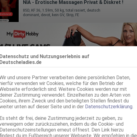
NIA - Erotische Massagen Privat & Diskret !
85D, KF 36, 1.59m, 50 kg, total rasiert, deutsch
dominant, devot, kein GV, Strip, FE
Datenschutz und Nutzungserlebnis auf
Deutscheladies.de
Wir und unsere Partner verarbeiten deine persönlichen Daten,
Hannover
hierfür verwenden wir Cookies, welche für den Betrieb der
Webseite erforderlich sind. Weitere Cookies werden nur mit
CURVY NORA * Neue Nummer
deiner Zustimmung verwendet. Einzelheiten zu den Arten von
20 Jahre, 85E(DD), KF 40, 1.65m, total rasiert, deutsch
Cookies, ihrem Zweck und den beteiligten Stellen findest du
ZK, AV, 69, GF6, DT, NSa, NSp
weiter unten auf dieser Seite und in der
Datenschutzerklärung
.
Hannover
Es steht dir frei, deine Zustimmung jederzeit zu geben, zu
verweigern oder zurückzuziehen, indem du die Cookie- und
Lucia - Whats App
Datenschutzeinstellungen erneut öffnest. Den Link hierzu
23 Jahre, 75B, KF 36, 1.67m, total rasiert, deutsch
findest du im Fußbereich unserer Webseite. Wir empfehlen in die
69, GF6, DT, NSa, dominant, devot, Franz b. Ihr