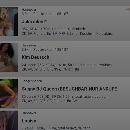
Wohin ging der Besucher? Klickte er auf weitere Seiten des Portals
oder hat er sie komplett verlassen?
Wie lange blieb der Besucher?
Hannover
VI
3.8km, Podbielskistr. 185-187
Ort der Verarbeitung:
Julia inked*
Europäische Union & USA
85G, KF 40, 1.79m, total rasiert, deutsch
Hotjar
ZK, 69, Franz b. Ihr, BV, MFF, Schmu., Kuscheln, Körperküs.
Wir nutzen Hotjar als Webanalysedient. Es wird verwendet, um Daten
Hannover
über das Benutzerverhalten zu sammeln. Hotjar kann auch im Rahmen
3.8km, Podbielskistr. 185-187
von Umfragen und Feedbackfunktionen, die auf unserer Website
eingebunden sind, von Ihnen bereitgestellte Informationen verarbeiten.
Kim Deutsch
Herausgeber:
24 Jahre, 75B, KF 34, 1.61m, 50 kg, total rasiert, exotisch
Hotjar Limited, Malta
ZK, AV, 69, GF6, DT, NSa, Franz b. Ihr
Erhobene Daten:
Langenhagen
Datum und Uhrzeit des Besuchs
Sunny BJ Queen (BESUCHBAR-NUR ANRUFE
Gerätetyp
Geografischer Standort
35 Jahre, 75E(DD), KF 36, 1.67m, total rasiert, deutsch
IP-Adresse
ZK, AV, 69, GF6, DT, Franz b. Ihr, BV
Mausbewegungen
Besuchte Seiten
Hannover
Referrer URL
Bildschirmauflösung
Louisa
Eindeutige Gerätekennung
Sprachinformationen
75B, KF 34/36, 1.63m, total rasiert, deutsch