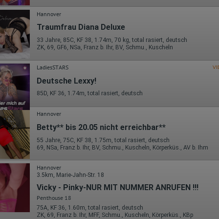
Die erzeugten Informationen über die Benutzung unserer Webseiten
sowie die von dem Browser übermittelte IP-Adresse werden übertragen
Hannover
und gespeichert. Dabei können aus den verarbeiteten Daten pseudonym
Nutzungsprofile der Nutzer erstellt werden. Diese Informationen wird
Traumfrau Diana Deluxe
Google gegebenenfalls auch an Dritte übertragen, sofern dies gesetzlich
vorgeschrieben wird oder, soweit Dritte diese Daten im Auftrag von
33 Jahre, 85C, KF 38, 1.74m, 70 kg, total rasiert, deutsch
ZK, 69, GF6, NSa, Franz b. Ihr, BV, Schmu., Kuscheln
Google verarbeiten. Die IP-Adresse der Nutzer wird von Google innerhalb
von Mitgliedstaaten der Europäischen Union oder in anderen
Vertragsstaaten des Abkommens über den Europäischen
LadiesSTARS
VI
Wirtschaftsraum gekürzt, dies bedeutet, dass alle Daten anonym
erhoben werden. Nur in Ausnahmefällen wird die volle IP-Adresse an
Deutsche Lexxy!
einen Server von Google in den USA übertragen und dort gekürzt. Die von
85D, KF 36, 1.74m, total rasiert, deutsch
dem Browser des Nutzers übermittelte IP-Adresse wird nicht mit andere
Daten von Google zusammengeführt.
Hannover
Erhobene Informationen zum Besucherverhalten sind folgende:
Betty** bis 20.05 nicht erreichbar**
Herkunft (Land und Stadt)
55 Jahre, 75C, KF 38, 1.75m, total rasiert, deutsch
Sprache
69, NSa, Franz b. Ihr, BV, Schmu., Kuscheln, Körperküs., AV b. Ihm
Betriebssystem
Gerät (PC, Tablet-PC oder Smartphone)
Browser und alle verwendeten Add-ons
Hannover
Auflösung des Computers
3.5km, Marie-Jahn-Str. 18
Besucherquelle (Facebook, Suchmaschine oder verweisende
Vicky - Pinky-NUR MIT NUMMER ANRUFEN !!!
Webseite)
Welche Dateien wurden heruntergeladen?
Penthouse 18
Welche Videos angeschaut?
75A, KF 36, 1.60m, total rasiert, deutsch
Wurden Werbebanner angeklickt?
ZK, 69, Franz b. Ihr, MFF, Schmu., Kuscheln, Körperküs., KBp